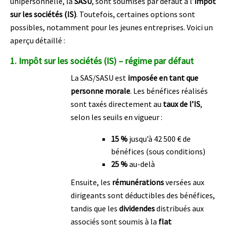
unipersonnelle, la
SASU
, sont soumises par défaut à l’
impôt
sur les sociétés (IS)
. Toutefois, certaines options sont
possibles, notamment pour les jeunes entreprises. Voici un
aperçu détaillé :
1.
Impôt sur les sociétés (IS) – régime par défaut
La SAS/SASU est
imposée en tant que
personne morale
. Les bénéfices réalisés
sont taxés directement au
taux de l’IS
,
selon les seuils en vigueur :
15 %
jusqu’à 42 500 € de
bénéfices (sous conditions)
25 %
au-delà
Ensuite, les
rémunérations
versées aux
dirigeants sont déductibles des bénéfices,
tandis que les
dividendes
distribués aux
associés sont soumis à la
flat