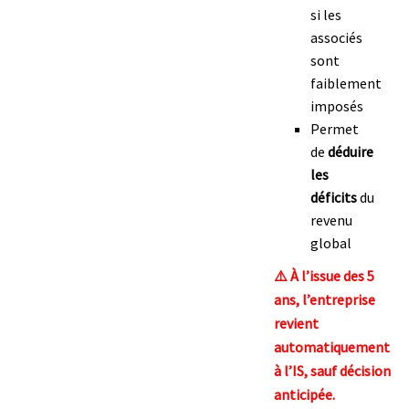
si les
associés
sont
faiblement
imposés
Permet
de
déduire
les
déficits
du
revenu
global
⚠️ À l’issue des 5
ans, l’entreprise
revient
automatiquement
à l’IS, sauf décision
anticipée.