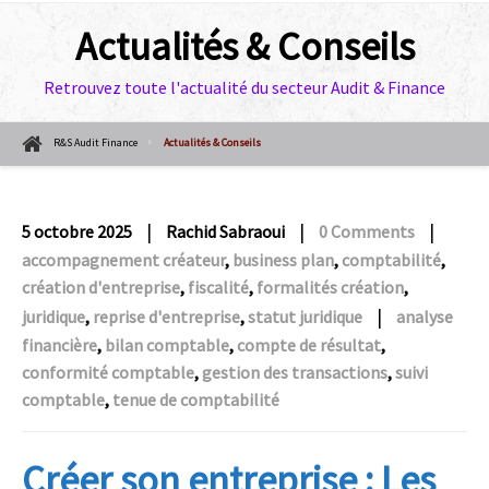
Actualités & Conseils
Retrouvez toute l'actualité du secteur Audit & Finance
R&S Audit Finance
Actualités & Conseils
|
|
|
5 octobre 2025
Rachid Sabraoui
0 Comments
accompagnement créateur
,
business plan
,
comptabilité
,
création d'entreprise
,
fiscalité
,
formalités création
,
|
juridique
,
reprise d'entreprise
,
statut juridique
analyse
financière
,
bilan comptable
,
compte de résultat
,
conformité comptable
,
gestion des transactions
,
suivi
comptable
,
tenue de comptabilité
Créer son entreprise : Les