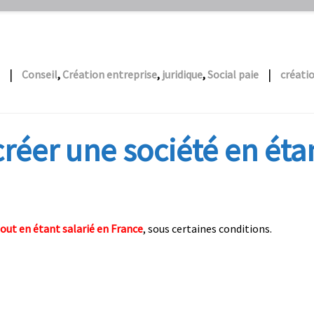
|
|
Conseil
,
Création entreprise
,
juridique
,
Social paie
créati
 créer une société en éta
 tout en étant salarié en France
, sous certaines conditions.