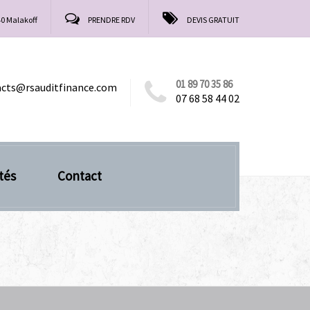
40 Malakoff
PRENDRE RDV
DEVIS GRATUIT
01 89 70 35 86
acts@rsauditfinance.com
07 68 58 44 02
tés
Contact