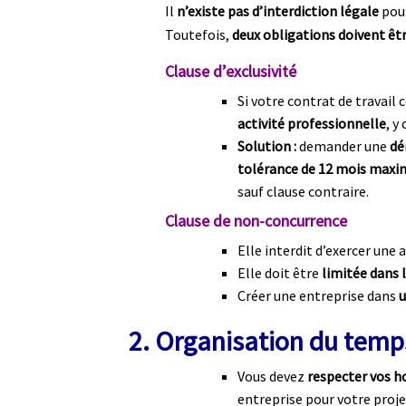
Il
n’existe pas d’interdiction légale
pour
Toutefois,
deux obligations doivent êt
Clause d’exclusivité
Si votre contrat de travail
activité professionnelle
, y
Solution :
demander une
dé
tolérance de 12 mois max
sauf clause contraire.
Clause de non-concurrence
Elle interdit d’exercer une 
Elle doit être
limitée dans 
Créer une entreprise dans
u
2. Organisation du temps
Vous devez
respecter vos h
entreprise pour votre proj