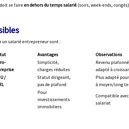
doit se faire
en dehors du temps salarié
(soirs, week-ends, congés)
sibles
r un salarié entrepreneur sont :
tut
Avantages
Observations
ro-
Simplicité,
Revenu plafonné
reprise
charges réduites
adapté à croissa
U /
Statut dirigeant,
Plus adapté pour
RL
pas de plafond
à moyen/long t
Pour
Compatible avec
investissements
salariat
immobiliers