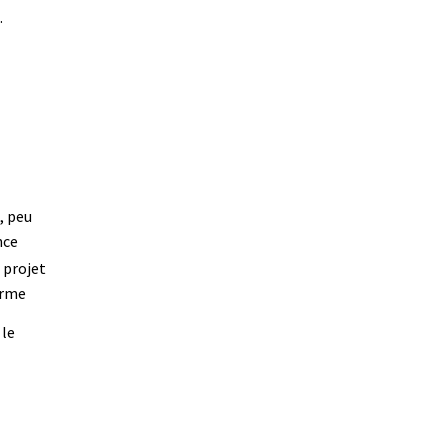
.
, peu
nce
 projet
erme
 le