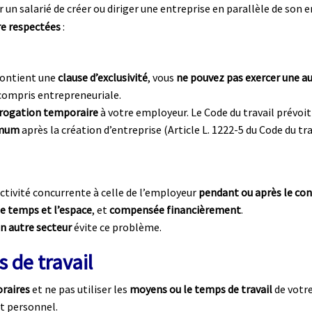
 un salarié de créer ou diriger une entreprise en parallèle de son 
re respectées
:
 contient une
clause d’exclusivité
, vous
ne pouvez pas exercer une a
 compris entrepreneuriale.
rogation temporaire
à votre employeur. Le Code du travail prévoit
imum
après la création d’entreprise (Article L. 1222-5 du Code du tra
activité concurrente à celle de l’employeur
pendant ou après le con
le temps et l’espace
, et
compensée financièrement
.
n autre secteur
évite ce problème.
 de travail
oraires
et ne pas utiliser les
moyens ou le temps de travail
de votr
et personnel.